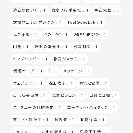
過去の使い方
: 1
謙虚さの重要性
: 1
宇宙元旦
: 1
女性財団シンポジウム
: 1
FeelGoodLab
: 1
体の不調
: 1
心の平安
: 1
GREENEXPO
: 1
困難
: 1
感謝の重要性
: 1
教育制度
: 1
ヒプノセラピー
: 1
教育システム
: 1
情報オーバーロード
: 1
メッセージ
: 1
ウェブサイト
: 1
森田敦子
: 1
勇気と覚悟
: 1
自己成長環境
: 1
企業ビジョン
: 1
目的と目標
: 1
ディズニーの目的設定
: 1
ローテック・ハイタッチ
: 1
貧しさと豊かさ
: 1
食習慣
: 1
動物保護
: 1
トラウマ
: 1
未来の変え方
: 1
車椅子生活
: 1