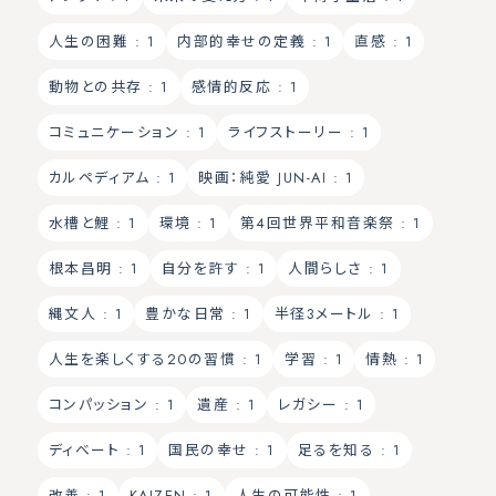
人生の困難
: 1
内部的幸せの定義
: 1
直感
: 1
動物との共存
: 1
感情的反応
: 1
コミュニケーション
: 1
ライフストーリー
: 1
カルペディアム
: 1
映画：純愛 JUN-AI
: 1
水槽と鯉
: 1
環境
: 1
第4回世界平和音楽祭
: 1
根本昌明
: 1
自分を許す
: 1
人間らしさ
: 1
縄文人
: 1
豊かな日常
: 1
半径3メートル
: 1
人生を楽しくする20の習慣
: 1
学習
: 1
情熱
: 1
コンパッション
: 1
遺産
: 1
レガシー
: 1
ディベート
: 1
国民の幸せ
: 1
足るを知る
: 1
改善
: 1
KAIZEN
: 1
人生の可能性
: 1