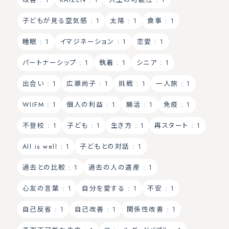
子どもが見る空気感
: 1
太陽
: 1
食事
: 1
睡眠
: 1
イマジネーション
: 1
恋愛
: 1
パートナーシップ
: 1
執着
: 1
シニア
: 1
出会い
: 1
広瀬尚子
: 1
挑戦
: 1
一人旅
: 1
WIIFM
: 1
個人の利益
: 1
腸活
: 1
免疫
: 1
不登校
: 1
子ども
: 1
生き方
: 1
再スタート
: 1
All is well
: 1
子どもとの対話
: 1
過去との比較
: 1
過去の人の遺産
: 1
心友の言葉
: 1
自分を愛する
: 1
不安
: 1
自己反省
: 1
自己改善
: 1
関係性改善
: 1