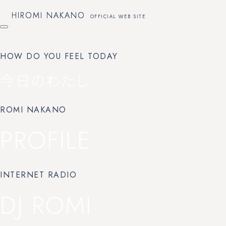
HIROMI NAKANO
HIROMI NAKANO
OFFICIAL WEB SITE
OFFICIAL WEB SITE
HOW DO YOU FEEL TODAY
今日のわたし
ROMI NAKANO
PROFILE
INTERNET RADIO
DJ ROMI