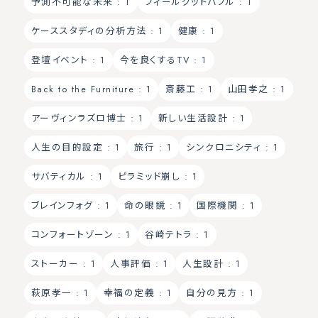
予測不可能な未来
: 1
フィールグッドバブル
: 1
ケーススタディの分析方法
: 1
健康
: 1
登壇イベント
: 1
今を良くするTV
: 1
Back to the Furniture
: 1
斎藤工
: 1
山田孝之
: 1
アーヴィンラズロ博士
: 1
新しい生活設計
: 1
人生の目的設定
: 1
旅行
: 1
シンクロニシティ
: 1
サバティカル
: 1
ピラミッド崩し
: 1
ブレインフォグ
: 1
命の眼鏡
: 1
国際機関
: 1
コンフォートゾーン
: 1
谷崎テトラ
: 1
ストーカー
: 1
人事評価
: 1
人生設計
: 1
萩原孝一
: 1
幸福の定義
: 1
自分の見方
: 1