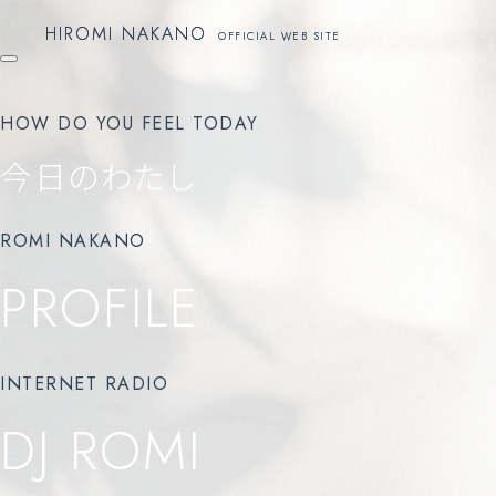
HIROMI NAKANO
HIROMI NAKANO
OFFICIAL WEB SITE
OFFICIAL WEB SITE
HOW DO YOU FEEL TODAY
今日のわたし
ROMI NAKANO
PROFILE
INTERNET RADIO
DJ ROMI