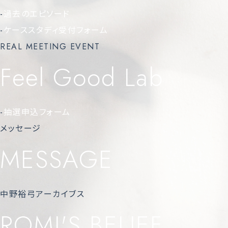
-
過去のエピソード
-
ケーススタディ受付フォーム
REAL MEETING EVENT
Feel Good Lab
-
抽選申込フォーム
メッセージ
MESSAGE
中野裕弓アーカイブス
ROMI'S BELIEF