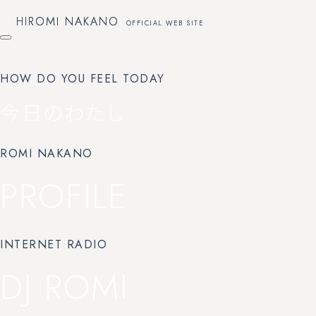
HIROMI NAKANO
HIROMI NAKANO
OFFICIAL WEB SITE
OFFICIAL WEB SITE
HOW DO YOU FEEL TODAY
今日のわたし
ROMI NAKANO
PROFILE
INTERNET RADIO
DJ ROMI