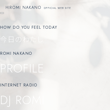
HIROMI NAKANO
HIROMI NAKANO
OFFICIAL WEB SITE
OFFICIAL WEB SITE
HOW DO YOU FEEL TODAY
今日のわたし
ROMI NAKANO
PROFILE
INTERNET RADIO
DJ ROMI