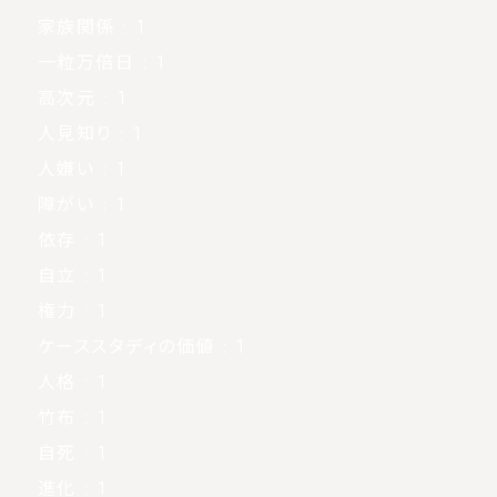
家族関係
: 1
一粒万倍日
: 1
高次元
: 1
人見知り
: 1
人嫌い
: 1
障がい
: 1
依存
: 1
自立
: 1
権力
: 1
ケーススタディの価値
: 1
人格
: 1
竹布
: 1
自死
: 1
進化
: 1