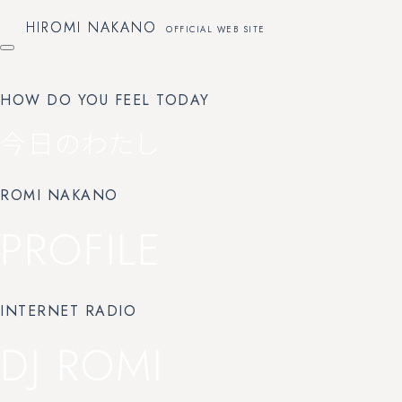
HIROMI NAKANO
HIROMI NAKANO
OFFICIAL WEB SITE
OFFICIAL WEB SITE
HOW DO YOU FEEL TODAY
今日のわたし
ROMI NAKANO
PROFILE
INTERNET RADIO
DJ ROMI