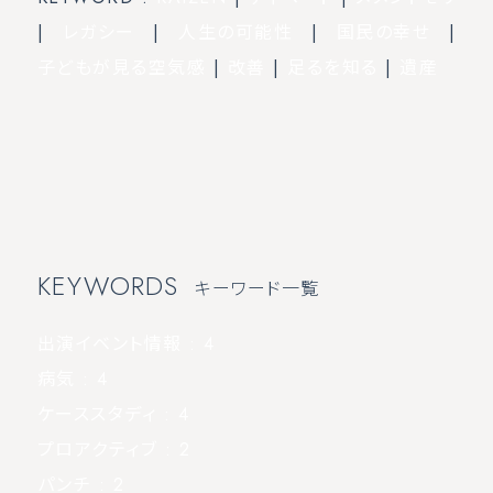
|
レガシー
|
人生の可能性
|
国民の幸せ
|
子どもが見る空気感
|
改善
|
足るを知る
|
遺産
KEYWORDS
キーワード一覧
出演イベント情報
: 4
病気
: 4
ケーススタディ
: 4
プロアクティブ
: 2
パンチ
: 2