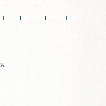
FMとは？実はとても大切なこと
TS
ル
|
一人旅
|
個人の利益
|
広瀬尚子
|
挑戦
一覧