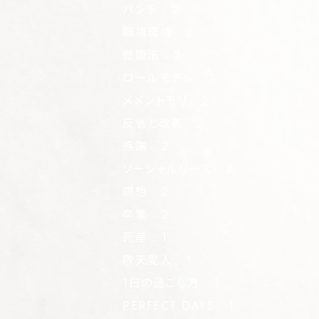
パンチ
: 2
職場環境
: 2
健康法
: 2
ロールモデル
: 2
メメントモリ
: 2
反省と改善
: 2
感謝
: 2
ソーシャルリース
: 2
瞑想
: 2
卒業
: 2
死産
: 1
敬天愛人
: 1
1日の過ごし方
: 1
PERFECT DAYS
: 1