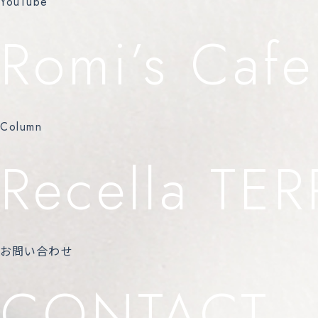
YouTube
Romi’s Cafe
Column
Recella TE
お問い合わせ
CONTACT