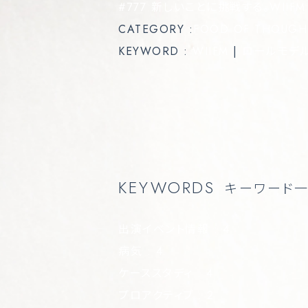
#777 新しいことに挑戦する。WII
CATEGORY :
FOOD OF THOUGH
KEYWORD :
WIIFM
|
ロールモデ
KEYWORDS
キーワード
出演イベント情報
: 4
病気
: 4
ケーススタディ
: 4
プロアクティブ
: 2