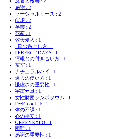
反省と改善
: 2
感謝
: 2
ソーシャルリース
: 2
瞑想
: 2
卒業
: 2
死産
: 1
敬天愛人
: 1
1日の過ごし方
: 1
PERFECT DAYS
: 1
情報との付き合い方
: 1
茶室
: 1
ナチュラルハイ
: 1
過去の使い方
: 1
謙虚さの重要性
: 1
宇宙元旦
: 1
女性財団シンポジウム
: 1
FeelGoodLab
: 1
体の不調
: 1
心の平安
: 1
GREENEXPO
: 1
困難
: 1
感謝の重要性
: 1