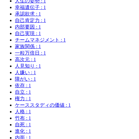
人生の姿勢
: 1
幸福遺伝子
: 1
承認欲求
: 1
自己肯定力
: 1
内部要因
: 1
自己実現
: 1
チームマネジメント
: 1
家族関係
: 1
一粒万倍日
: 1
高次元
: 1
人見知り
: 1
人嫌い
: 1
障がい
: 1
依存
: 1
自立
: 1
権力
: 1
ケーススタディの価値
: 1
人格
: 1
竹布
: 1
自死
: 1
進化
: 1
内面
: 1