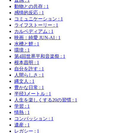
直感
: 1
動物との共存
: 1
感情的反応
: 1
コミュニケーション
: 1
ライフストーリー
: 1
カルペディアム
: 1
映画：純愛 JUN-AI
: 1
水槽と鯉
: 1
環境
: 1
第4回世界平和音楽祭
: 1
根本昌明
: 1
自分を許す
: 1
人間らしさ
: 1
縄文人
: 1
豊かな日常
: 1
半径3メートル
: 1
人生を楽しくする20の習慣
: 1
学習
: 1
情熱
: 1
コンパッション
: 1
遺産
: 1
レガシー
: 1