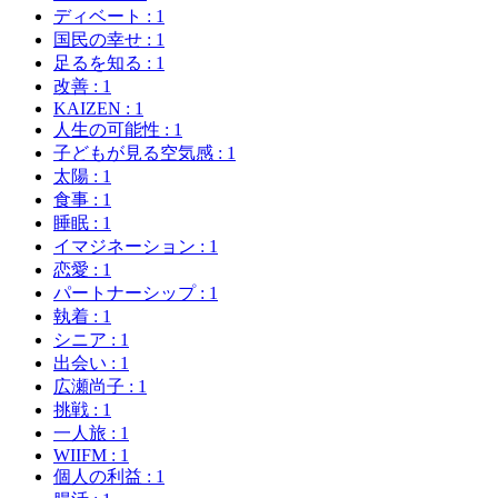
ディベート
: 1
国民の幸せ
: 1
足るを知る
: 1
改善
: 1
KAIZEN
: 1
人生の可能性
: 1
子どもが見る空気感
: 1
太陽
: 1
食事
: 1
睡眠
: 1
イマジネーション
: 1
恋愛
: 1
パートナーシップ
: 1
執着
: 1
シニア
: 1
出会い
: 1
広瀬尚子
: 1
挑戦
: 1
一人旅
: 1
WIIFM
: 1
個人の利益
: 1