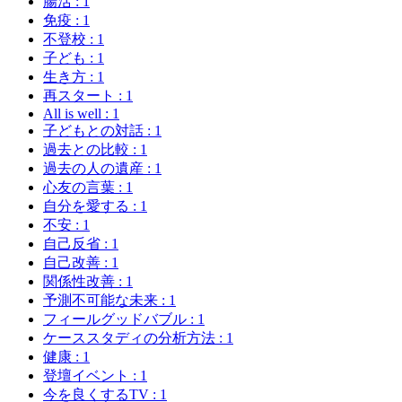
腸活
: 1
免疫
: 1
不登校
: 1
子ども
: 1
生き方
: 1
再スタート
: 1
All is well
: 1
子どもとの対話
: 1
過去との比較
: 1
過去の人の遺産
: 1
心友の言葉
: 1
自分を愛する
: 1
不安
: 1
自己反省
: 1
自己改善
: 1
関係性改善
: 1
予測不可能な未来
: 1
フィールグッドバブル
: 1
ケーススタディの分析方法
: 1
健康
: 1
登壇イベント
: 1
今を良くするTV
: 1