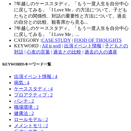
7年越しのケーススタディ。「もう一度人生を自分中心
に戻してみる」「I Love Me」の方法について。子ども
たちとの関係性、対話の重要性と方法について。過去
の自分との比較、観客席から見る...
7年越しのケーススタディ。「もう一度人生を自分中心
に戻してみる」「I Love Me」...
CATEGORY :
CASE STUDY
|
FOOD OF THOUGHTS
KEYWORD :
All is well
|
出演イベント情報
|
子どもとの
対話
|
心友の言葉
|
過去との比較
|
過去の人の遺産
KEYWORDS
キーワード一覧
出演イベント情報
: 4
病気
: 4
ケーススタディ
: 4
プロアクティブ
: 2
パンチ
: 2
職場環境
: 2
健康法
: 2
ロールモデル
: 2
メメントモリ
: 2