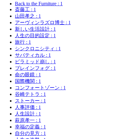
Back to the Furniture
: 1
斎藤工
: 1
山田孝之
: 1
アーヴィンラズロ博士
: 1
新しい生活設計
: 1
人生の目的設定
: 1
旅行
: 1
シンクロニシティ
: 1
サバティカル
: 1
ピラミッド崩し
: 1
ブレインフォグ
: 1
命の眼鏡
: 1
国際機関
: 1
コンフォートゾーン
: 1
谷崎テトラ
: 1
ストーカー
: 1
人事評価
: 1
人生設計
: 1
萩原孝一
: 1
幸福の定義
: 1
自分の見方
: 1