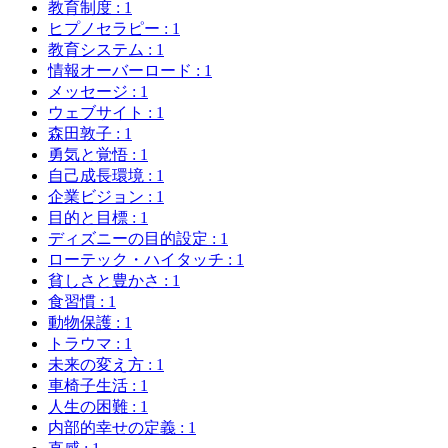
教育制度
: 1
ヒプノセラピー
: 1
教育システム
: 1
情報オーバーロード
: 1
メッセージ
: 1
ウェブサイト
: 1
森田敦子
: 1
勇気と覚悟
: 1
自己成長環境
: 1
企業ビジョン
: 1
目的と目標
: 1
ディズニーの目的設定
: 1
ローテック・ハイタッチ
: 1
貧しさと豊かさ
: 1
食習慣
: 1
動物保護
: 1
トラウマ
: 1
未来の変え方
: 1
車椅子生活
: 1
人生の困難
: 1
内部的幸せの定義
: 1