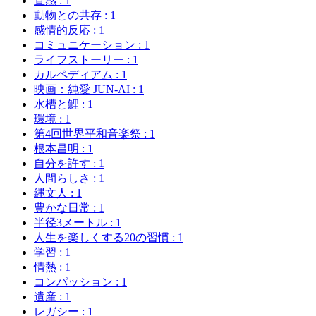
直感
: 1
動物との共存
: 1
感情的反応
: 1
コミュニケーション
: 1
ライフストーリー
: 1
カルペディアム
: 1
映画：純愛 JUN-AI
: 1
水槽と鯉
: 1
環境
: 1
第4回世界平和音楽祭
: 1
根本昌明
: 1
自分を許す
: 1
人間らしさ
: 1
縄文人
: 1
豊かな日常
: 1
半径3メートル
: 1
人生を楽しくする20の習慣
: 1
学習
: 1
情熱
: 1
コンパッション
: 1
遺産
: 1
レガシー
: 1