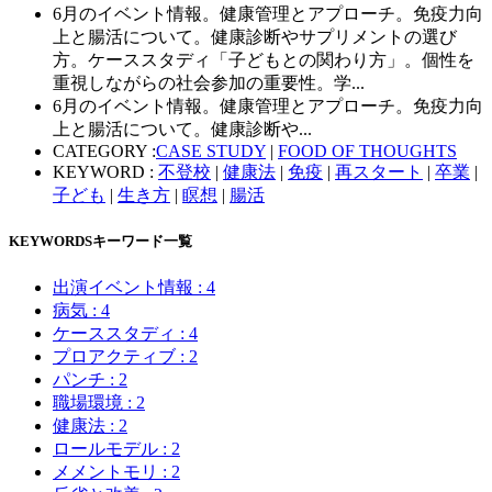
6月のイベント情報。健康管理とアプローチ。免疫力向
上と腸活について。健康診断やサプリメントの選び
方。ケーススタディ「子どもとの関わり方」。個性を
重視しながらの社会参加の重要性。学...
6月のイベント情報。健康管理とアプローチ。免疫力向
上と腸活について。健康診断や...
CATEGORY :
CASE STUDY
|
FOOD OF THOUGHTS
KEYWORD :
不登校
|
健康法
|
免疫
|
再スタート
|
卒業
|
子ども
|
生き方
|
瞑想
|
腸活
KEYWORDS
キーワード一覧
出演イベント情報
: 4
病気
: 4
ケーススタディ
: 4
プロアクティブ
: 2
パンチ
: 2
職場環境
: 2
健康法
: 2
ロールモデル
: 2
メメントモリ
: 2