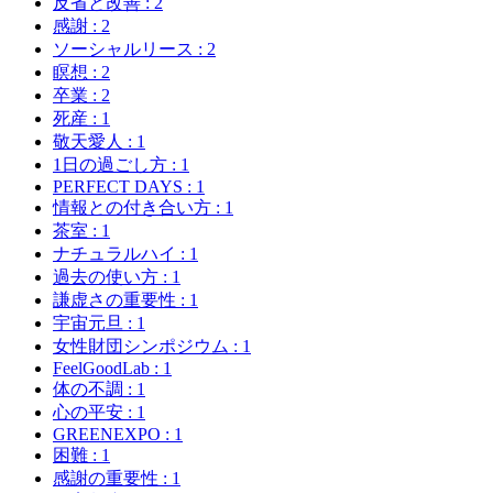
反省と改善
: 2
感謝
: 2
ソーシャルリース
: 2
瞑想
: 2
卒業
: 2
死産
: 1
敬天愛人
: 1
1日の過ごし方
: 1
PERFECT DAYS
: 1
情報との付き合い方
: 1
茶室
: 1
ナチュラルハイ
: 1
過去の使い方
: 1
謙虚さの重要性
: 1
宇宙元旦
: 1
女性財団シンポジウム
: 1
FeelGoodLab
: 1
体の不調
: 1
心の平安
: 1
GREENEXPO
: 1
困難
: 1
感謝の重要性
: 1