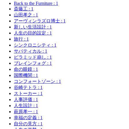
Back to the Furniture
: 1
斎藤工
: 1
山田孝之
: 1
アーヴィンラズロ博士
: 1
新しい生活設計
: 1
人生の目的設定
: 1
旅行
: 1
シンクロニシティ
: 1
サバティカル
: 1
ピラミッド崩し
: 1
ブレインフォグ
: 1
命の眼鏡
: 1
国際機関
: 1
コンフォートゾーン
: 1
谷崎テトラ
: 1
ストーカー
: 1
人事評価
: 1
人生設計
: 1
萩原孝一
: 1
幸福の定義
: 1
自分の見方
: 1