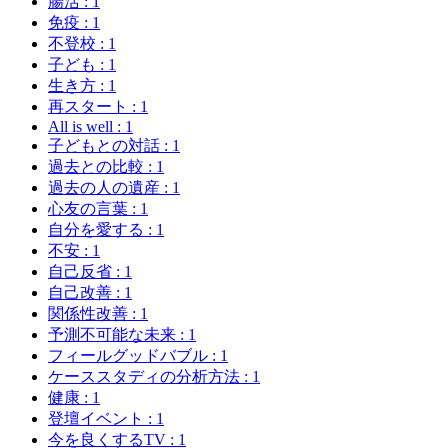
腸活
: 1
免疫
: 1
不登校
: 1
子ども
: 1
生き方
: 1
再スタート
: 1
All is well
: 1
子どもとの対話
: 1
過去との比較
: 1
過去の人の遺産
: 1
心友の言葉
: 1
自分を愛する
: 1
不安
: 1
自己反省
: 1
自己改善
: 1
関係性改善
: 1
予測不可能な未来
: 1
フィールグッドバブル
: 1
ケーススタディの分析方法
: 1
健康
: 1
登壇イベント
: 1
今を良くするTV
: 1