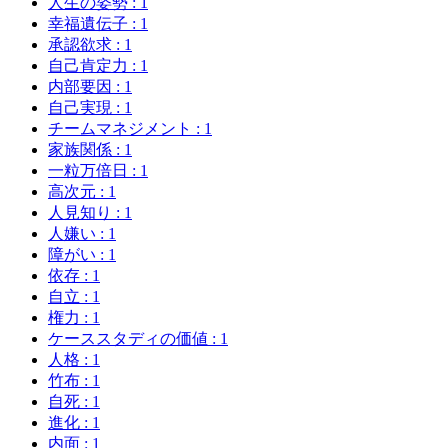
人生の姿勢
: 1
幸福遺伝子
: 1
承認欲求
: 1
自己肯定力
: 1
内部要因
: 1
自己実現
: 1
チームマネジメント
: 1
家族関係
: 1
一粒万倍日
: 1
高次元
: 1
人見知り
: 1
人嫌い
: 1
障がい
: 1
依存
: 1
自立
: 1
権力
: 1
ケーススタディの価値
: 1
人格
: 1
竹布
: 1
自死
: 1
進化
: 1
内面
: 1