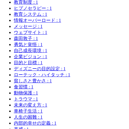
教育制度
: 1
ヒプノセラピー
: 1
教育システム
: 1
情報オーバーロード
: 1
メッセージ
: 1
ウェブサイト
: 1
森田敦子
: 1
勇気と覚悟
: 1
自己成長環境
: 1
企業ビジョン
: 1
目的と目標
: 1
ディズニーの目的設定
: 1
ローテック・ハイタッチ
: 1
貧しさと豊かさ
: 1
食習慣
: 1
動物保護
: 1
トラウマ
: 1
未来の変え方
: 1
車椅子生活
: 1
人生の困難
: 1
内部的幸せの定義
: 1