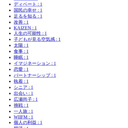
ディベート
: 1
国民の幸せ
: 1
足るを知る
: 1
改善
: 1
KAIZEN
: 1
人生の可能性
: 1
子どもが見る空気感
: 1
太陽
: 1
食事
: 1
睡眠
: 1
イマジネーション
: 1
恋愛
: 1
パートナーシップ
: 1
執着
: 1
シニア
: 1
出会い
: 1
広瀬尚子
: 1
挑戦
: 1
一人旅
: 1
WIIFM
: 1
個人の利益
: 1