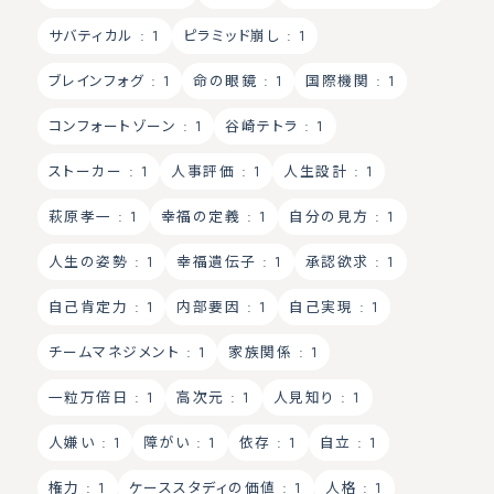
サバティカル
: 1
ピラミッド崩し
: 1
ブレインフォグ
: 1
命の眼鏡
: 1
国際機関
: 1
コンフォートゾーン
: 1
谷崎テトラ
: 1
ストーカー
: 1
人事評価
: 1
人生設計
: 1
萩原孝一
: 1
幸福の定義
: 1
自分の見方
: 1
人生の姿勢
: 1
幸福遺伝子
: 1
承認欲求
: 1
自己肯定力
: 1
内部要因
: 1
自己実現
: 1
チームマネジメント
: 1
家族関係
: 1
一粒万倍日
: 1
高次元
: 1
人見知り
: 1
人嫌い
: 1
障がい
: 1
依存
: 1
自立
: 1
権力
: 1
ケーススタディの価値
: 1
人格
: 1