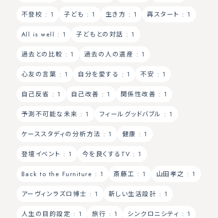
不登校
: 1
子ども
: 1
生き方
: 1
再スタート
: 1
All is well
: 1
子どもとの対話
: 1
過去との比較
: 1
過去の人の遺産
: 1
心友の言葉
: 1
自分を愛する
: 1
不安
: 1
自己反省
: 1
自己改善
: 1
関係性改善
: 1
予測不可能な未来
: 1
フィールグッドバブル
: 1
ケーススタディの分析方法
: 1
健康
: 1
登壇イベント
: 1
今を良くするTV
: 1
Back to the Furniture
: 1
斎藤工
: 1
山田孝之
: 1
アーヴィンラズロ博士
: 1
新しい生活設計
: 1
人生の目的設定
: 1
旅行
: 1
シンクロニシティ
: 1