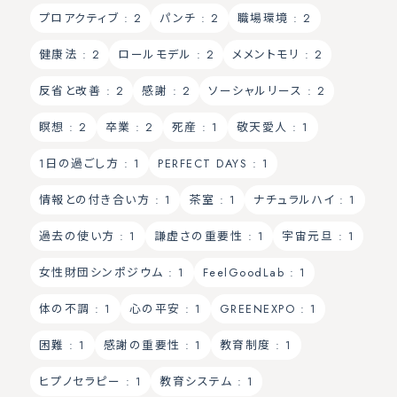
プロアクティブ
: 2
パンチ
: 2
職場環境
: 2
健康法
: 2
ロールモデル
: 2
メメントモリ
: 2
反省と改善
: 2
感謝
: 2
ソーシャルリース
: 2
瞑想
: 2
卒業
: 2
死産
: 1
敬天愛人
: 1
1日の過ごし方
: 1
PERFECT DAYS
: 1
情報との付き合い方
: 1
茶室
: 1
ナチュラルハイ
: 1
過去の使い方
: 1
謙虚さの重要性
: 1
宇宙元旦
: 1
女性財団シンポジウム
: 1
FeelGoodLab
: 1
体の不調
: 1
心の平安
: 1
GREENEXPO
: 1
困難
: 1
感謝の重要性
: 1
教育制度
: 1
ヒプノセラピー
: 1
教育システム
: 1