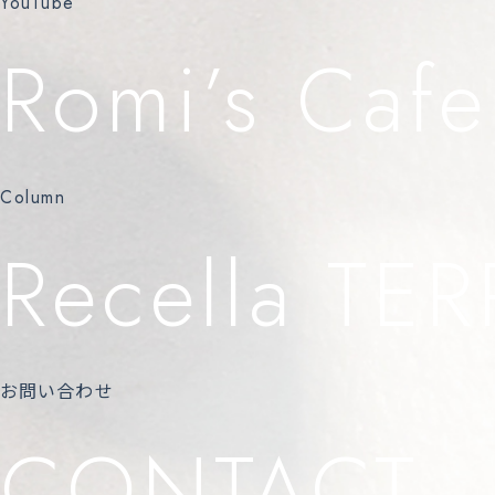
YouTube
Romi’s Cafe
Column
Recella TE
お問い合わせ
CONTACT