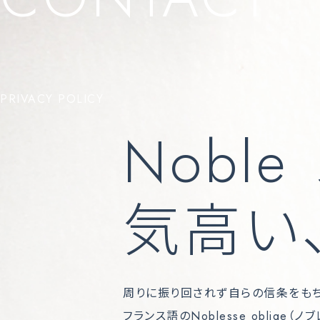
PRIVACY POLICY
Nobl
気高い
周りに振り回されず自らの信条をもち
フランス語のNoblesse oblig