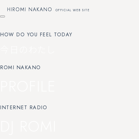
HIROMI NAKANO
HIROMI NAKANO
OFFICIAL WEB SITE
OFFICIAL WEB SITE
HOW DO YOU FEEL TODAY
今日のわたし
ROMI NAKANO
PROFILE
INTERNET RADIO
DJ ROMI