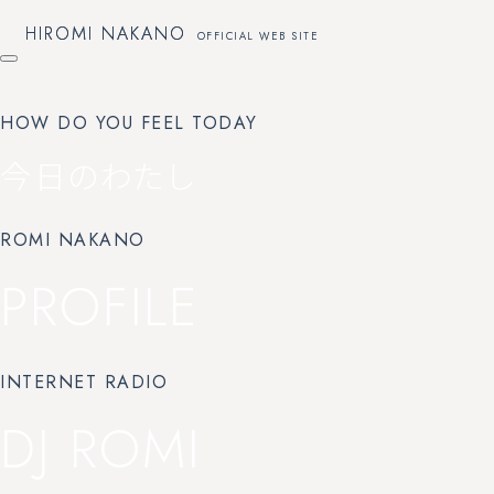
HIROMI NAKANO
HIROMI NAKANO
OFFICIAL WEB SITE
OFFICIAL WEB SITE
HOW DO YOU FEEL TODAY
今日のわたし
ROMI NAKANO
PROFILE
INTERNET RADIO
DJ ROMI