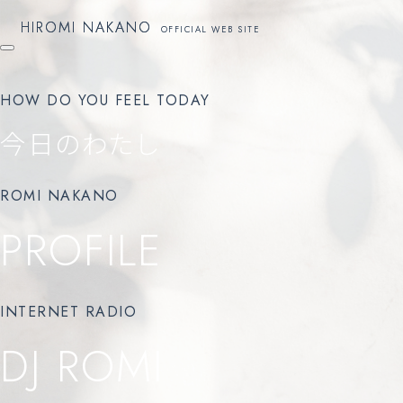
HIROMI NAKANO
HIROMI NAKANO
OFFICIAL WEB SITE
OFFICIAL WEB SITE
HOW DO YOU FEEL TODAY
今日のわたし
ROMI NAKANO
PROFILE
INTERNET RADIO
DJ ROMI