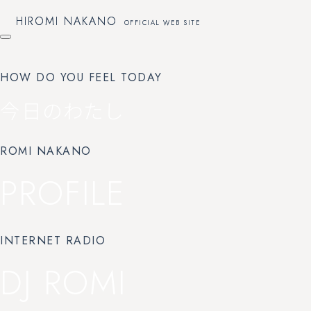
HIROMI NAKANO
HIROMI NAKANO
OFFICIAL WEB SITE
OFFICIAL WEB SITE
HOW DO YOU FEEL TODAY
今日のわたし
ROMI NAKANO
PROFILE
INTERNET RADIO
DJ ROMI