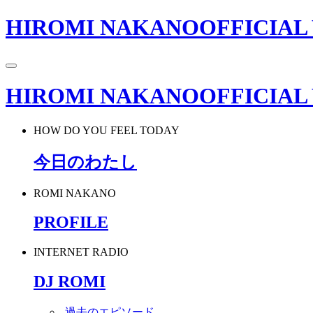
HIROMI NAKANO
OFFICIAL
HIROMI NAKANO
OFFICIAL
HOW DO YOU FEEL TODAY
今日のわたし
ROMI NAKANO
PROFILE
INTERNET RADIO
DJ ROMI
-
過去のエピソード