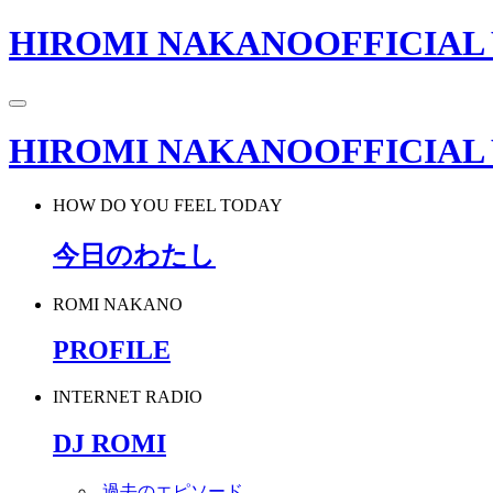
HIROMI NAKANO
OFFICIAL
HIROMI NAKANO
OFFICIAL
HOW DO YOU FEEL TODAY
今日のわたし
ROMI NAKANO
PROFILE
INTERNET RADIO
DJ ROMI
-
過去のエピソード